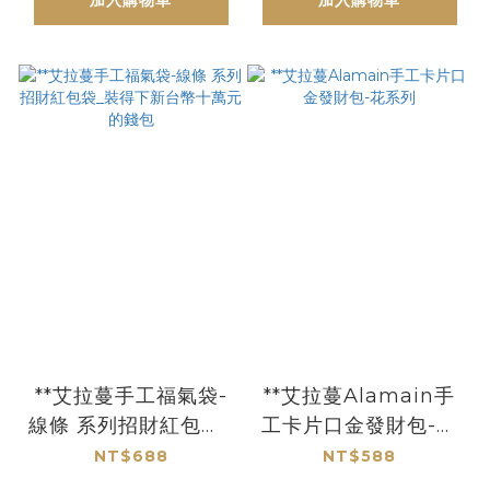
**艾拉蔓手工福氣袋-
**艾拉蔓Alamain手
線條 系列招財紅包袋_
工卡片口金發財包-花
裝得下新台幣十萬元的
系列
NT$688
NT$588
錢包