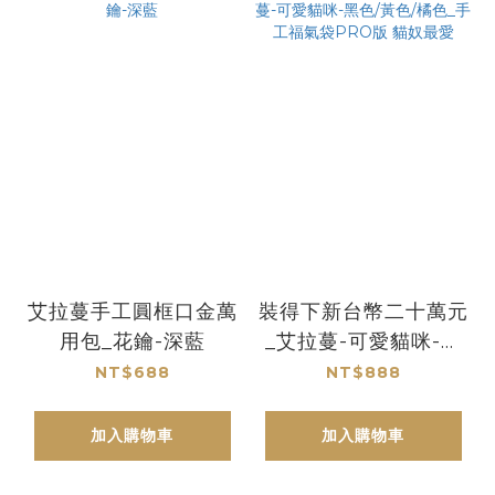
艾拉蔓手工圓框口金萬
裝得下新台幣二十萬元
用包_花鑰-深藍
_艾拉蔓-可愛貓咪-黑
色/黃色/橘色_手工福
NT$688
NT$888
氣袋PRO版 貓奴最愛
加入購物車
加入購物車