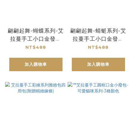
翩翩起舞-蝴蝶系列-艾
翩翩起舞-蜻蜓系列-艾
拉蔓手工小口金發財
拉蔓手工小口金發財
包-多種花色
包-2種花色
NT$488
NT$488
加入購物車
加入購物車