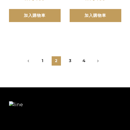
加入購物車
加入購物車
1
2
3
4