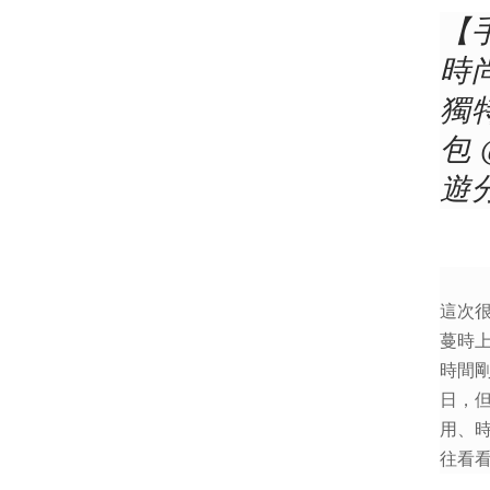
【
時
獨
包
遊
這次
蔓時
時間
日，
用、
往看