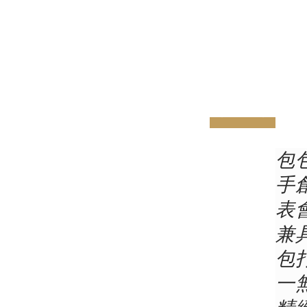
prev
next
包
手
表
兼
包
一