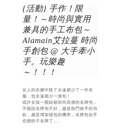
{活動} 手作！限
量！～時尚與實用
兼具的手工布包～
Alamain艾拉蔓 時尚
手創包 @ 大手牽小
手。玩樂趣
～！！！
女人的衣櫃中除了永遠都少了一件衣
服，也永遠都少一個包！
或許女孩一開始都崇尚高價的名牌包，
不能說名牌包不好，越是熱門搶手的包
款，越是增加撞包的機率，名牌包似乎
也變的不名牌了.....