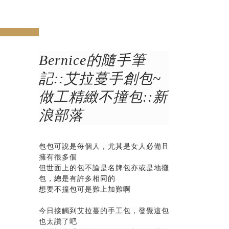
v
next
Bernice的隨手筆
記::艾拉蔓手創包~
做工精緻不撞包::新
浪部落
包包可說是每個人，尤其是女人必備且
擁有很多個
但世面上的包不論是名牌包亦或是地攤
包，總是有許多相同的
想要不撞包可是難上加難啊
今日接觸到艾拉蔓的手工包，發覺這包
也太讚了吧