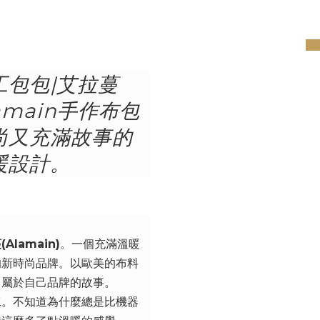
pre
工包包|艾拉蔓
amain手作布包
尚又充滿故事的
暖設計。
Alamain)
。一個充滿溫暖
的新時尚品牌。以歐美的布料
出屬於自己品牌的故事。
工。不知道為什麼總是比機器