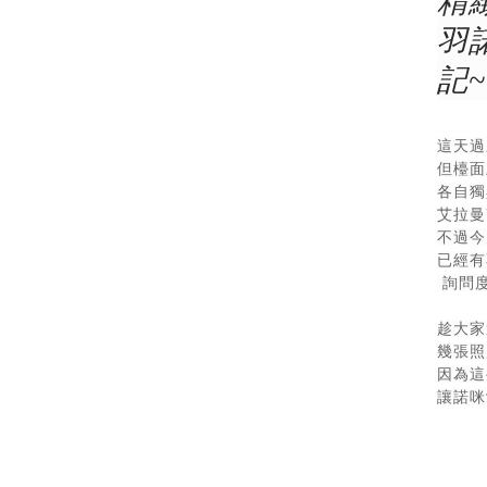
精
羽
記~
這天過
但檯面
各自獨
艾拉曼
不過今
已經有
詢問度
趁大家
幾張照
因為這
讓諾咪