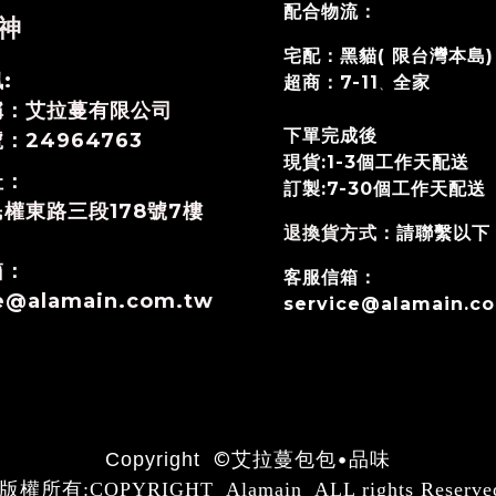
配合物流：
神
宅配：黑貓( 限台灣本島
:
超商：7-11
全家
、
稱：艾拉蔓有限公司
下單完成後
：24964763
現貨:1-3個工作天配送
址：
訂製:7-30個工作天
配送
權東路三段178號7樓
退換貨方式
：請聯繫以下
箱：
客服信箱：
ce@alamain.com.tw
service@alamain.c
©
艾拉蔓包包•品味
Copyright
版權所有:COPYRIGHT Alamain ALL rights Reserve