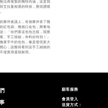
無法再複製的獨特內涵，
這是我
與艾拉蔓相遇的時候，覺得讚嘆
。
的夥伴會議上，有個夥伴拿了幾
的紅包袋、幾個口金包，
興奮地
說：「你們看這包包怎樣，我覺
看、手工很細，布料好特別！」
撫著手中的包包，像是發現新大
開心，說難得看到這手工細緻的
不僅實用還很耐用。
顧客服務
們
會員登入
事
送貨方式：