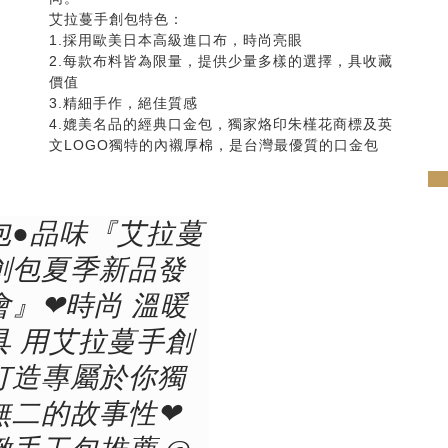
艾拉蔓手創包特色：
1.採用歐美日本高級進口布，時尚亮眼
2.每款布料皆為限量，提供少量多樣的選擇，具收藏
價值
3.精細手作，絕佳質感
4.媲美名品的經典口金包，獨家烙印朱槿花商標及英
文LOGO獨特的內襯厚棉，是台灣最優質的口金包
pre
包●品味『艾拉蔓
創包夏季新品發
會』❤時尚 溫暖
具 用艾拉蔓手創
打造專屬於你獨
無二的故事性❤