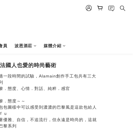
會員
波恩酒莊
媒體介紹
法國人也愛的時尚藝術
過一段時間的試驗，Alamain創作手工包共有三大
列
黎．態度、心情．對話、純粹．感官
黎．態度～～
包包圖樣中可以感受到濃濃的巴黎風是這款包給人
ｆｕ
著優雅、自信，不追流行，但永遠是時尚的，這就
巴黎系列