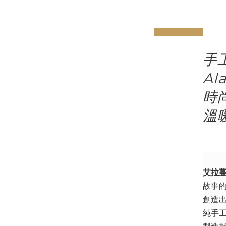
prev
next
手
Al
時
溫
艾拉蔓(
故事
創造
純手