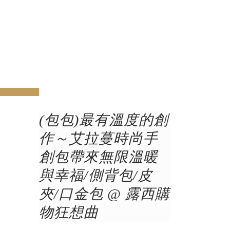
v
next
(包包)最有溫度的創
作～艾拉蔓時尚手
創包帶來無限溫暖
與幸福/側背包/皮
夾/口金包 @ 露西購
物狂想曲