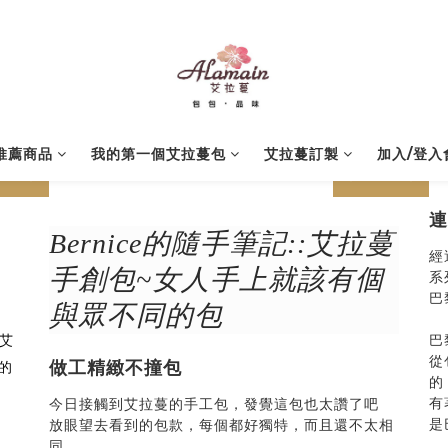
推薦商品
我的第一個艾拉蔓包
艾拉蔓訂製
加入/登入
next
prev
next
連
Bernice的隨手筆記::艾拉蔓
經
手創包~女人手上就該有個
系
巴
與眾不同的包
艾
巴
從
做工精緻不撞包
人的
的
有
今日接觸到艾拉蔓的手工包，發覺這包也太讚了吧
是
放眼望去看到的包款，每個都好獨特，而且還不太相
同。