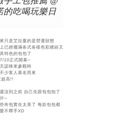
緻手工包推薦 @
諾的吃喝玩樂日
來只是艾拉蔓的是營運狀態
上已經擺滿各式各樣色彩繽紛又
具特色的包包了
7/10正式開幕~
天諾咪來參觀時
不少客人慕名而來
超高!!
還沒到之前 自己先跟包包拍了
片~
些布包實在太美了 每款包包都
愛不釋手XD