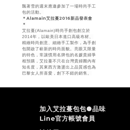
飄著雪的週末應邀參加了一場時尚手工
包的活動。
＊Alamain艾拉蔓2016新品發表會
＊
艾拉蔓(Alamain)時尚手創包創立於
2014年，以歐美日本進口高級布材、
精緻時尚創意、細緻手工製作，為手創
包開啟了嶄新的時尚面貌。亮眼又限量
的特色，常讓慣用名牌包的名媛貴婦爭
相預購，艾拉蔓不只在台灣貴婦圈內有
知名度，其東西方激盪出上品質感也為
巴黎女人所喜愛，創下不錯的銷售。
加入艾拉蔓包包●品味
Line官方帳號會員