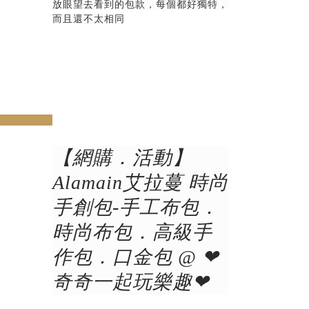
放眼望去看到的包款，每個都好獨特，
而且還不太相同
v
next
【網購．活動】
Alamain艾拉蔓 時尚
手創包-手工布包．
時尚布包．高級手
作包．口金包 @ ❤
奇奇一起玩樂趣❤