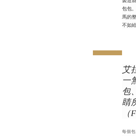
製造
包包
馬的
不如
prev
next
艾
一
包
睛
（Fl
每個包