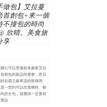
手做包】艾拉蔓
尚首創包+來一個
特不撞包的時尚
 @ 欣晴。美食旅
分享
很開心可以受邀前來參家艾拉
上首創包的新品特賣會，而且
剛好在霸王級寒流的那個周
但是一想到可以欣賞獨特、耐
時尚的女包，就覺得一定要前
看實品