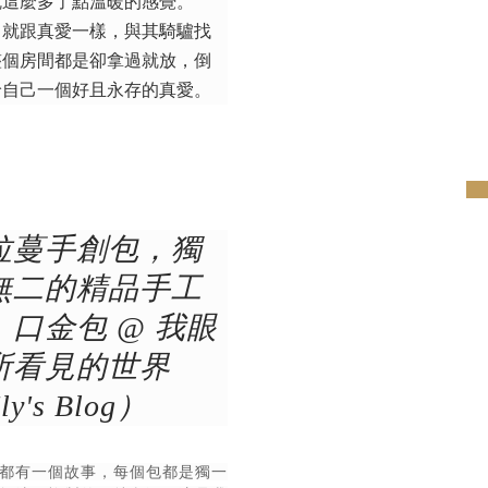
就這麼多了點溫暖的感覺。
。就跟真愛一樣，與其騎驢找
整個房間都是卻拿過就放，倒
給自己一個好且永存的真愛。
pre
拉蔓手創包，獨
無二的精品手工
、口金包 @ 我眼
所看見的世界
y's Blog）
都有一個故事，每個包都是獨一