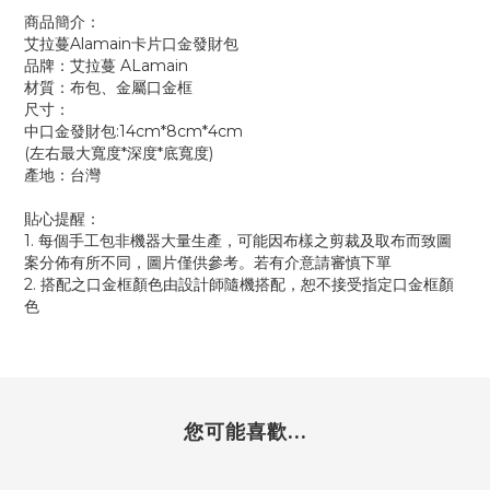
商品簡介：
艾拉蔓Alamain卡片口金發財包
品牌：艾拉蔓 ALamain
材質：布包、金屬口金框
尺寸：
中口金發財包:
14cm*8cm*4cm
(左右最大寬度*深度*底寬度)
產地：台灣
貼心提醒：
1. 每個手工包非機器大量生產，可能因布樣之剪裁及取布而致圖
案分佈有所不同，圖片僅供參考。若有介意請審慎下單
2. 搭配之口金框顏色由設計師隨機搭配，恕不接受指定口金框顏
色
您可能喜歡...